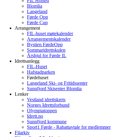
FIL Holsen
Blomlia
Langeland
Førde Opp
Førde Cup
Arrangement
FIL-huset møtekalender
Arrangementskalender
Bystien FørdeOpp
Sommaridrettskulen
Årshjul for Førde IL
Idrettsanlegg
FIL-Huset
Hafstadparken
Førdehuset
Langeland Ski- og Fritidssenter
Sunnfjord Skisenter Blomlia
Lenker
Vestland idrettskrets
Norges Idrettsforbund
Olympiatoppen
Idrett.no
Sunnfjord kommune
Sport1 Førde - Rabattavtale for medlemmer
Filarkiv