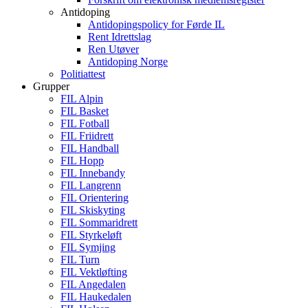
Antidoping
Antidopingspolicy for Førde IL
Rent Idrettslag
Ren Utøver
Antidoping Norge
Politiattest
Grupper
FIL Alpin
FIL Basket
FIL Fotball
FIL Friidrett
FIL Handball
FIL Hopp
FIL Innebandy
FIL Langrenn
FIL Orientering
FIL Skiskyting
FIL Sommaridrett
FIL Styrkeløft
FIL Symjing
FIL Turn
FIL Vektløfting
FIL Angedalen
FIL Haukedalen