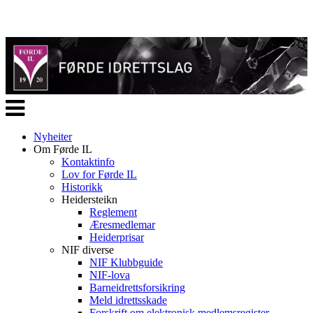
Veksle
navigasjon
Nyheiter
Om Førde IL
Kontaktinfo
Lov for Førde IL
Historikk
Heidersteikn
Reglement
Æresmedlemar
Heiderprisar
NIF diverse
NIF Klubbguide
NIF-lova
Barneidrettsforsikring
Meld idrettsskade
Forskrift om elektronisk medlemsregister