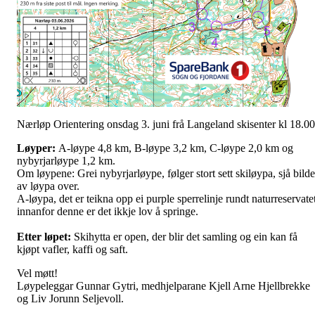
Nærløp Orientering onsdag 3. juni frå Langeland skisenter kl 18.00
Løyper:
A-løype 4,8 km, B-løype 3,2 km, C-løype 2,0 km og
nybyrjarløype 1,2 km.
Om løypene: Grei nybyrjarløype, følger stort sett skiløypa, sjå bilde
av løypa over.
A-løypa, det er teikna opp ei purple sperrelinje rundt naturreservatet
innanfor denne er det ikkje lov å springe.
Etter løpet:
Skihytta er open, der blir det samling og ein kan få
kjøpt vafler, kaffi og saft.
Vel møtt!
Løypeleggar Gunnar Gytri, medhjelparane Kjell Arne Hjellbrekke
og Liv Jorunn Seljevoll.