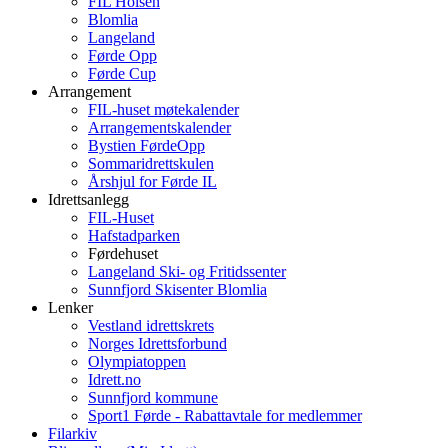
FIL Holsen
Blomlia
Langeland
Førde Opp
Førde Cup
Arrangement
FIL-huset møtekalender
Arrangementskalender
Bystien FørdeOpp
Sommaridrettskulen
Årshjul for Førde IL
Idrettsanlegg
FIL-Huset
Hafstadparken
Førdehuset
Langeland Ski- og Fritidssenter
Sunnfjord Skisenter Blomlia
Lenker
Vestland idrettskrets
Norges Idrettsforbund
Olympiatoppen
Idrett.no
Sunnfjord kommune
Sport1 Førde - Rabattavtale for medlemmer
Filarkiv