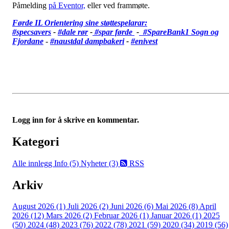
Påmelding
på Eventor,
eller ved frammøte.
Førde IL Orientering sine støttespelarar:
#specsavers
-
#dale rør
-
#spar førde
-
#SpareBank1 Sogn og
Fjordane
-
#
naustdal dampbakeri
-
#enivest
Logg inn for å skrive en kommentar.
Kategori
Alle innlegg
Info (5)
Nyheter (3)
RSS
Arkiv
August 2026 (1)
Juli 2026 (2)
Juni 2026 (6)
Mai 2026 (8)
April
2026 (12)
Mars 2026 (2)
Februar 2026 (1)
Januar 2026 (1)
2025
(50)
2024 (48)
2023 (76)
2022 (78)
2021 (59)
2020 (34)
2019 (56)