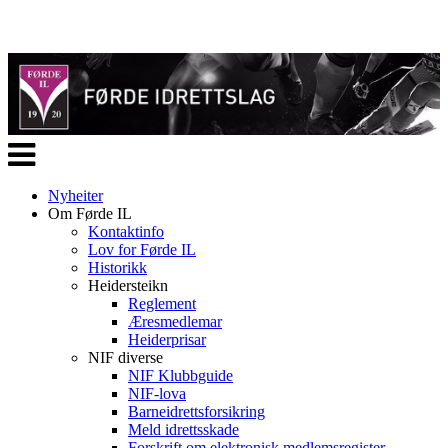
Veksle
navigasjon
Nyheiter
Om Førde IL
Kontaktinfo
Lov for Førde IL
Historikk
Heidersteikn
Reglement
Æresmedlemar
Heiderprisar
NIF diverse
NIF Klubbguide
NIF-lova
Barneidrettsforsikring
Meld idrettsskade
Forskrift om elektronisk medlemsregister