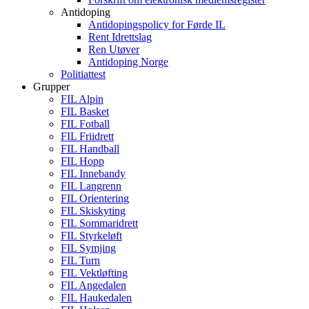
Antidoping
Antidopingspolicy for Førde IL
Rent Idrettslag
Ren Utøver
Antidoping Norge
Politiattest
Grupper
FIL Alpin
FIL Basket
FIL Fotball
FIL Friidrett
FIL Handball
FIL Hopp
FIL Innebandy
FIL Langrenn
FIL Orientering
FIL Skiskyting
FIL Sommaridrett
FIL Styrkeløft
FIL Symjing
FIL Turn
FIL Vektløfting
FIL Angedalen
FIL Haukedalen