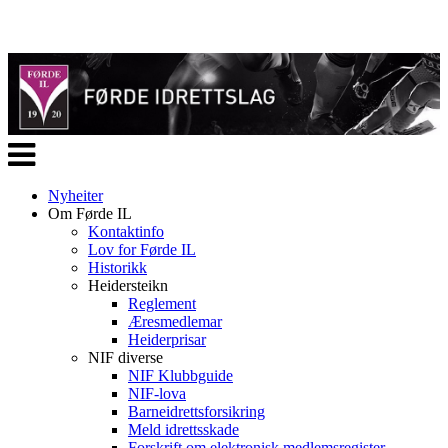
Veksle
navigasjon
Nyheiter
Om Førde IL
Kontaktinfo
Lov for Førde IL
Historikk
Heidersteikn
Reglement
Æresmedlemar
Heiderprisar
NIF diverse
NIF Klubbguide
NIF-lova
Barneidrettsforsikring
Meld idrettsskade
Forskrift om elektronisk medlemsregister