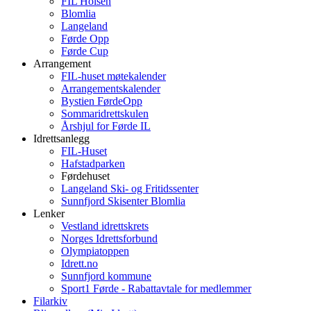
FIL Holsen
Blomlia
Langeland
Førde Opp
Førde Cup
Arrangement
FIL-huset møtekalender
Arrangementskalender
Bystien FørdeOpp
Sommaridrettskulen
Årshjul for Førde IL
Idrettsanlegg
FIL-Huset
Hafstadparken
Førdehuset
Langeland Ski- og Fritidssenter
Sunnfjord Skisenter Blomlia
Lenker
Vestland idrettskrets
Norges Idrettsforbund
Olympiatoppen
Idrett.no
Sunnfjord kommune
Sport1 Førde - Rabattavtale for medlemmer
Filarkiv