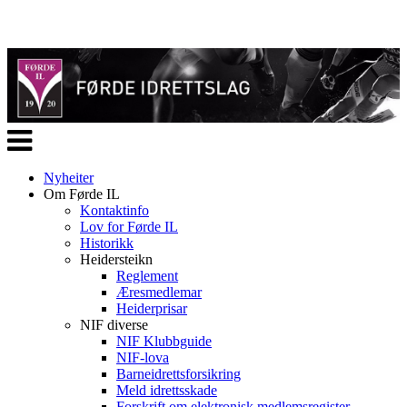
Veksle
navigasjon
Nyheiter
Om Førde IL
Kontaktinfo
Lov for Førde IL
Historikk
Heidersteikn
Reglement
Æresmedlemar
Heiderprisar
NIF diverse
NIF Klubbguide
NIF-lova
Barneidrettsforsikring
Meld idrettsskade
Forskrift om elektronisk medlemsregister