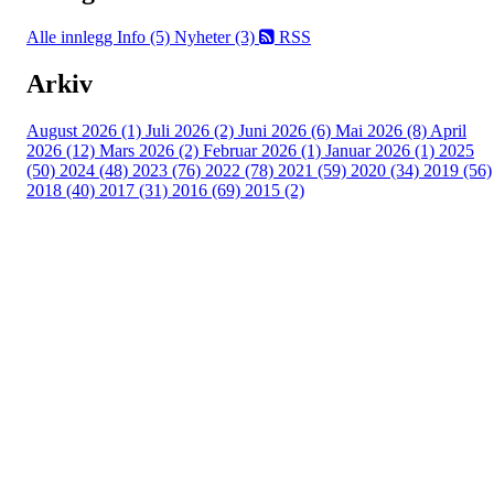
Alle innlegg
Info (5)
Nyheter (3)
RSS
Arkiv
August 2026 (1)
Juli 2026 (2)
Juni 2026 (6)
Mai 2026 (8)
April
2026 (12)
Mars 2026 (2)
Februar 2026 (1)
Januar 2026 (1)
2025
(50)
2024 (48)
2023 (76)
2022 (78)
2021 (59)
2020 (34)
2019 (56)
2018 (40)
2017 (31)
2016 (69)
2015 (2)