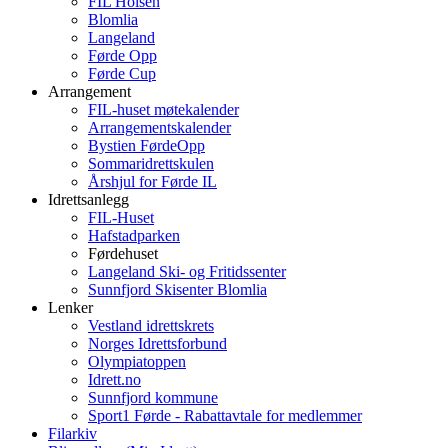
FIL Holsen
Blomlia
Langeland
Førde Opp
Førde Cup
Arrangement
FIL-huset møtekalender
Arrangementskalender
Bystien FørdeOpp
Sommaridrettskulen
Årshjul for Førde IL
Idrettsanlegg
FIL-Huset
Hafstadparken
Førdehuset
Langeland Ski- og Fritidssenter
Sunnfjord Skisenter Blomlia
Lenker
Vestland idrettskrets
Norges Idrettsforbund
Olympiatoppen
Idrett.no
Sunnfjord kommune
Sport1 Førde - Rabattavtale for medlemmer
Filarkiv