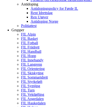
Antidoping
Antidopingspolicy for Førde IL
Rent Idrettslag
Ren Utøver
Antidoping Norge
Politiattest
Grupper
FIL Alpin
FIL Basket
FIL Fotball
FIL Friidrett
FIL Handball
FIL Hopp
FIL Innebandy
FIL Langrenn
FIL Orientering
FIL Skiskyting
FIL Sommaridrett
FIL Styrkeløft
FIL Symjing
FIL Turn
FIL Vektløfting
FIL Angedalen
FIL Haukedalen