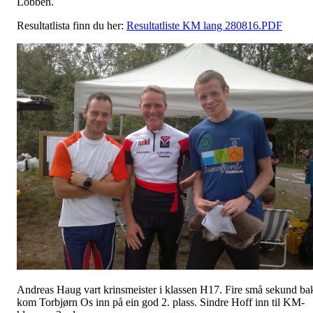
Lobben.
Resultatlista finn du her:
Resultatliste KM lang 280816.PDF
Andreas Haug vart krinsmeister i klassen H17. Fire små sekund ba
kom Torbjørn Os inn på ein god 2. plass. Sindre Hoff inn til KM-