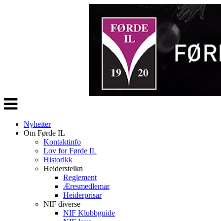
Veksle
navigasjon
Nyheiter
Om Førde IL
Kontaktinfo
Lov for Førde IL
Historikk
Heidersteikn
Reglement
Æresmedlemar
Heiderprisar
NIF diverse
NIF Klubbguide