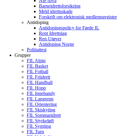
NIF-lova
Barneidrettsforsikring
Meld idrettsskade
Forskrift om elektronisk medlemsregister
Antidoping
Antidopingspolicy for Førde IL
Rent Idrettslag
Ren Utøver
Antidoping Norge
Politiattest
Grupper
FIL Alpin
FIL Basket
FIL Fotball
FIL Friidrett
FIL Handball
FIL Hopp
FIL Innebandy
FIL Langrenn
FIL Orientering
FIL Skiskyting
FIL Sommaridrett
FIL Styrkeløft
FIL Symjing
FIL Turn