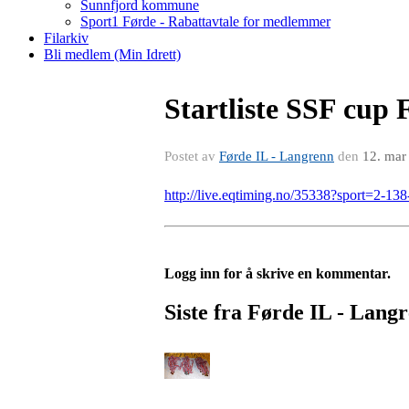
Sunnfjord kommune
Sport1 Førde - Rabattavtale for medlemmer
Filarkiv
Bli medlem (Min Idrett)
Startliste SSF cup 
Postet av
Førde IL - Langrenn
den
12. mar
http://live.eqtiming.no/35338?sport=2-138
Logg inn for å skrive en kommentar.
Siste fra Førde IL - Lang