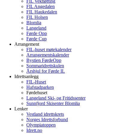
FIL Vektløfting
FIL Angedalen
FIL Haukedalen
FIL Holsen
Blomlia
Langeland
Førde Opp
Førde Cup
Arrangement
FIL-huset møtekalender
Arrangementskalender
Bystien FørdeOpp
Sommaridrettskulen
Årshjul for Førde IL
Idrettsanlegg
FIL-Huset
Hafstadparken
Førdehuset
Langeland Ski- og Fritidssenter
Sunnfjord Skisenter Blomlia
Lenker
Vestland idrettskrets
Norges Idrettsforbund
Olympiatoppen
Idrett.no