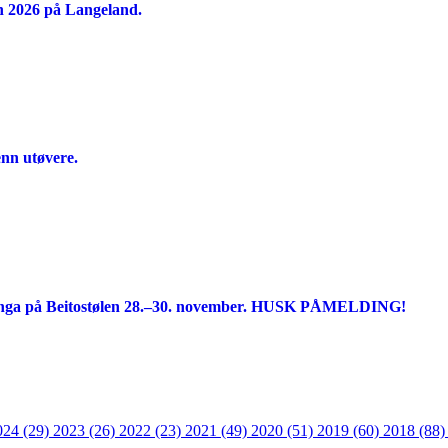
n 2026 på Langeland.
enn utøvere.
linga på Beitostølen 28.–30. november. HUSK PÅMELDING!
024 (29)
2023 (26)
2022 (23)
2021 (49)
2020 (51)
2019 (60)
2018 (88