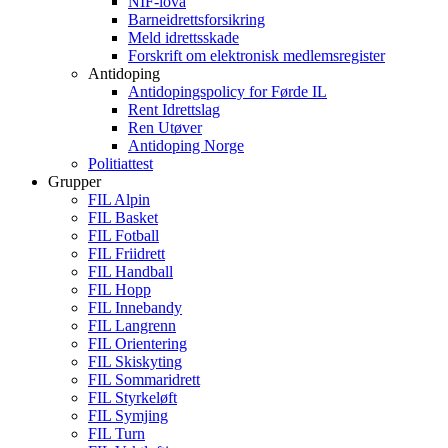
NIF-lova
Barneidrettsforsikring
Meld idrettsskade
Forskrift om elektronisk medlemsregister
Antidoping
Antidopingspolicy for Førde IL
Rent Idrettslag
Ren Utøver
Antidoping Norge
Politiattest
Grupper
FIL Alpin
FIL Basket
FIL Fotball
FIL Friidrett
FIL Handball
FIL Hopp
FIL Innebandy
FIL Langrenn
FIL Orientering
FIL Skiskyting
FIL Sommaridrett
FIL Styrkeløft
FIL Symjing
FIL Turn