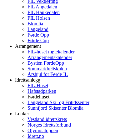
FIL Vektløfting
FIL Angedalen
FIL Haukedalen
FIL Holsen
Blomlia
Langeland
Førde Opp
Førde Cup
Arrangement
FIL-huset møtekalender
Arrangementskalender
Bystien FørdeOpp
Sommaridrettskulen
Årshjul for Førde IL
Idrettsanlegg
FIL-Huset
Hafstadparken
Førdehuset
Langeland Ski- og Fritidssenter
Sunnfjord Skisenter Blomlia
Lenker
Vestland idrettskrets
Norges Idrettsforbund
Olympiatoppen
Idrett.no