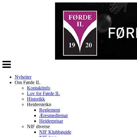
Veksle
navigasjon
Nyheiter
Om Førde IL
Kontaktinfo
Lov for Førde IL
Historikk
Heidersteikn
Reglement
Æresmedlemar
Heiderprisar
NIF diverse
NIF Klubbguide