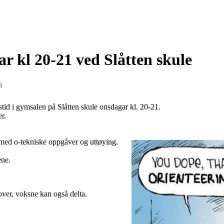
r kl 20-21 ved Slåtten skule
9
gstid i gymsalen på Slåtten skule onsdagar kl. 20-21.
er.
 med o-tekniske oppgåver og uttøying.
ene.
ver, voksne kan også delta.