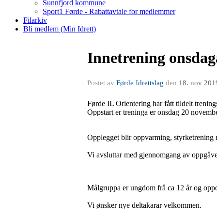
Sunnfjord kommune
Sport1 Førde - Rabattavtale for medlemmer
Filarkiv
Bli medlem (Min Idrett)
Innetrening onsdaga
Postet av
Førde Idrettslag
den
18. nov 201
Førde IL Orientering har fått tildelt trenin
Oppstart er treninga er onsdag 20 novemb
Opplegget blir oppvarming, styrketrening
Vi avsluttar med gjennomgang av oppgåv
Målgruppa er ungdom frå ca 12 år og oppo
Vi ønsker nye deltakarar velkommen.