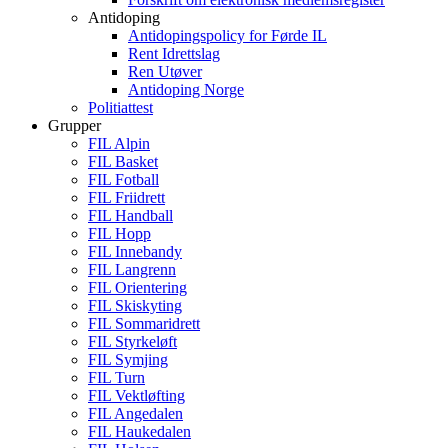
Antidoping
Antidopingspolicy for Førde IL
Rent Idrettslag
Ren Utøver
Antidoping Norge
Politiattest
Grupper
FIL Alpin
FIL Basket
FIL Fotball
FIL Friidrett
FIL Handball
FIL Hopp
FIL Innebandy
FIL Langrenn
FIL Orientering
FIL Skiskyting
FIL Sommaridrett
FIL Styrkeløft
FIL Symjing
FIL Turn
FIL Vektløfting
FIL Angedalen
FIL Haukedalen