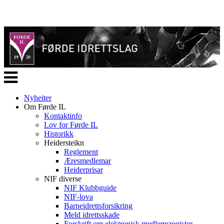
Veksle
navigasjon
Nyheiter
Om Førde IL
Kontaktinfo
Lov for Førde IL
Historikk
Heidersteikn
Reglement
Æresmedlemar
Heiderprisar
NIF diverse
NIF Klubbguide
NIF-lova
Barneidrettsforsikring
Meld idrettsskade
Forskrift om elektronisk medlemsregister