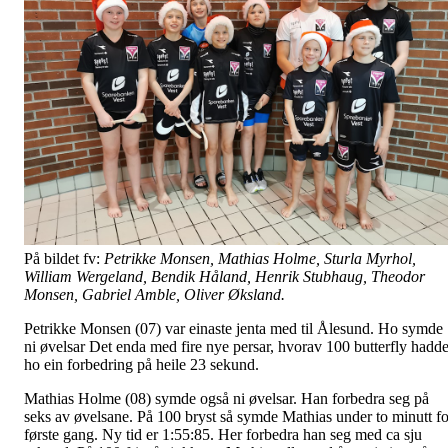
På bildet fv:
Petrikke Monsen, Mathias Holme, Sturla Myrhol,
William Wergeland, Bendik Håland, Henrik Stubhaug, Theodor
Monsen, Gabriel Amble, Oliver Øksland.
Petrikke Monsen (07) var einaste jenta med til Ålesund. Ho symde
ni øvelsar Det enda med fire nye persar, hvorav 100 butterfly hadd
ho ein forbedring på heile 23 sekund.
Mathias Holme (08) symde også ni øvelsar. Han forbedra seg på
seks av øvelsane. På 100 bryst så symde Mathias under to minutt fo
første gang. Ny tid er 1:55:85. Her forbedra han seg med ca sju