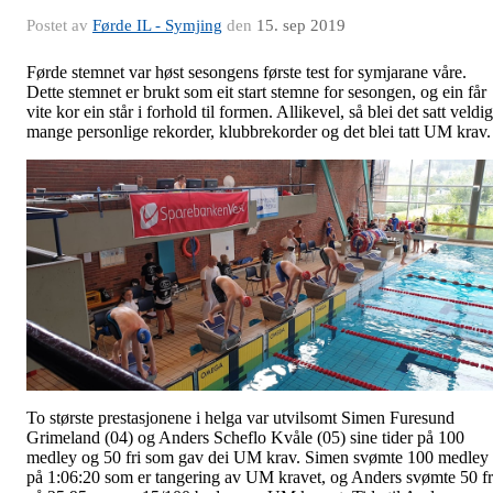
Postet av
Førde IL - Symjing
den
15. sep 2019
Førde stemnet var høst sesongens første test for symjarane våre.
Dette stemnet er brukt som eit start stemne for sesongen, og ein får
vite kor ein står i forhold til formen. Allikevel, så blei det satt veldig
mange personlige rekorder, klubbrekorder og det blei tatt UM krav.
To største prestasjonene i helga var utvilsomt Simen Furesund
Grimeland (04) og Anders Scheflo Kvåle (05) sine tider på 100
medley og 50 fri som gav dei UM krav. Simen svømte 100 medley
på 1:06:20 som er tangering av UM kravet, og Anders svømte 50 fr