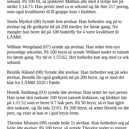
sekund. På 100 fri, så sjokkerer Mathias alle med å symje inn på
sterke 1:14:73. Han perser med ca ni sekund og får fine 217 poeng,
som også kvalifiserer til B-gruppe krav i klubben.
Sturla Myrhol (08) Symde fem øvelsar. Han forbedrer seg på to
øvelsar og får godkjent tid på 200 medley for første gang. No
mangler han berre tid på 100 butterfly for å være kvalifisert til
LÅMØ.
William Wergeland (07) symde sju øvelsar. Han setter fem nye
personlige rekorder. På 100 bryst så symde William under to minutt
for første gang. Ny tid er 1:55:62. Her forbedra han seg med ca sek
sekund.
Bendik Håland (08) Symde åtte øvelsar. Han forbedrer seg på seks
øvelsar. Bendik får også godkjent tid på 200 bryst, og er med det
klar for LÅMØ 2020 i Førde.
Henrik Stubhaug (03) symde åtte øvelsar. Han setter tre nye perser.
Han syme den raskaste 100 bryst uansett årsklasse, og klokker inn
på 1:11:52 som er berre 0.7 bak pers. På 50 bryst, så er han igjen
den raskaste, og får tida 32:03. På 200 bryst, så setter Henrik en lit
pers, og viser at han er i god bryst form.
Theodor Monsen (09) symde heile 11 øvelsar. Han forbedrer seg p
heile åtte øvelser. På 100 bryst, så symde Theodor under to minutt