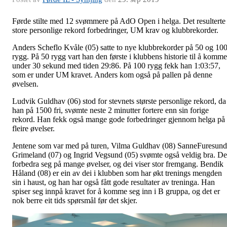
Førde stilte med 12 svømmere på AdO Open i helga. Det resulterte 
store personlige rekord forbedringer, UM krav og klubbrekorder.
Anders Scheflo Kvåle (05) satte to nye klubbrekorder på 50 og 10
rygg. På 50 rygg vart han den første i klubbens historie til å komme
under 30 sekund med tiden 29:86. På 100 rygg fekk han 1:03:57,
som er under UM kravet. Anders kom også på pallen på denne
øvelsen.
Ludvik Guldhav (06) stod for stevnets største personlige rekord, da
han på 1500 fri, svømte neste 2 minutter fortere enn sin forige
rekord. Han fekk også mange gode forbedringer gjennom helga på
fleire øvelser.
Jentene som var med på turen, Vilma Guldhav (08) SanneFuresund
Grimeland (07) og Ingrid Vegsund (05) svømte også veldig bra. De
forbedra seg på mange øvelser, og dei viser stor fremgang. Bendik
Håland (08) er ein av dei i klubben som har økt trenings mengden
sin i haust, og han har også fått gode resultater av treninga. Han
spiser seg innpå kravet for å komme seg inn i B gruppa, og det er
nok berre eit tids spørsmål før det skjer.