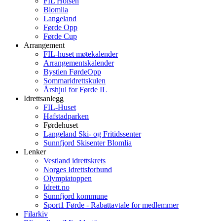
FIL Holsen
Blomlia
Langeland
Førde Opp
Førde Cup
Arrangement
FIL-huset møtekalender
Arrangementskalender
Bystien FørdeOpp
Sommaridrettskulen
Årshjul for Førde IL
Idrettsanlegg
FIL-Huset
Hafstadparken
Førdehuset
Langeland Ski- og Fritidssenter
Sunnfjord Skisenter Blomlia
Lenker
Vestland idrettskrets
Norges Idrettsforbund
Olympiatoppen
Idrett.no
Sunnfjord kommune
Sport1 Førde - Rabattavtale for medlemmer
Filarkiv