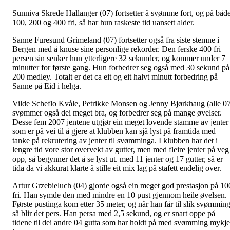
Sunniva Skrede Hallanger (07) fortsetter å svømme fort, og på båd
100, 200 og 400 fri, så har hun raskeste tid uansett alder.
Sanne Furesund Grimeland (07) fortsetter også fra siste stemne i
Bergen med å knuse sine personlige rekorder. Den ferske 400 fri
persen sin senker hun ytterligere 32 sekunder, og kommer under 7
minutter for første gang. Hun forbedrer seg også med 30 sekund på
200 medley. Totalt er det ca eit og eit halvt minutt forbedring på
Sanne på Eid i helga.
Vilde Scheflo Kvåle, Petrikke Monsen og Jenny Bjørkhaug (alle 0
svømmer også dei meget bra, og forbedrer seg på mange øvelser.
Desse fem 2007 jentene utgjør ein meget lovende stamme av jenter
som er på vei til å gjere at klubben kan sjå lyst på framtida med
tanke på rekrutering av jenter til svømminga. I klubben har det i
lengre tid vore stor overvekt av gutter, men med fleire jenter på veg
opp, så begynner det å se lyst ut. med 11 jenter og 17 gutter, så er
tida da vi akkurat klarte å stille eit mix lag på stafett endelig over.
Artur Grzebieluch (04) gjorde også ein meget god prestasjon på 10
fri. Han symde den med mindre en 10 pust gjennom heile øvelsen.
Første pustinga kom etter 35 meter, og når han får til slik svømming
så blir det pers. Han persa med 2,5 sekund, og er snart oppe på
tidene til dei andre 04 gutta som har holdt på med svømming mykje