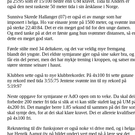
på 25:95 som er 15/100 bedre enn UM kravet. Tida til Anders er
også den nest raskeste 50 meter tida i sin årsklasse i Norge.
Sunniva Skrede Hallanger (07) er også ei av mange som har
imponert i helga. Ho var einaste jente på 1500 meter, og svømte in
på sterke 22:40:84. Det er ein meget god tid for den unge damen.
Og med tanke på at det er første gang hun svømmer distansen, så e
dette en meget god start.
Førde stilte med 34 deltakere, og det var veldig mye fremgang
blandt dei yngste. Dei eldste symjarane gjer også sine saker bra, og
får ein del perser, men dei har mykje trening i kroppen, og satser m
større stemne seinare i haust.
Klubben sette også to nye klubbrekorder. På 4x100 fri sette gutane
ny rekord med tida 3:55:75 Jentene svømte inn til ny rekord på
5:19:97
Neste oppgave for symjarane er AdO open om to veke. Da skal dei
forbedre 200 meter fri tida si slik at vi kan stille stafett lag på UM p
4x200 fri. Det mangler berre 1.85 sekund til sammen på dei fire so
skal symje den, for at dei skal klare kravet. Dei er allereie kvalifiser
på 4x100 fri.
Rekrutering til div funksjoner er også noke vi drive med, og i helga
har Henrik Aamot (tv på bildet under) vert med på å lære seg det