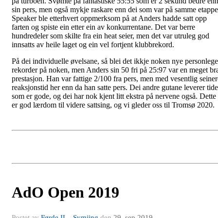
på turboen. Svømte på fantastiske 55:55 som er 2 sekund bedre en
sin pers, men også mykje raskare enn dei som var på samme etappe
Speaker ble etterhvert oppmerksom på at Anders hadde satt opp
farten og spiste ein etter ein av konkurrentane. Det var berre
hundredeler som skilte fra ein heat seier, men det var utruleg god
innsatts av heile laget og ein vel fortjent klubbrekord.
På dei individuelle øvelsane, så blei det ikkje noken nye personlege
rekorder på noken, men Anders sin 50 fri på 25:97 var en meget br
prestasjon. Han var fattige 2/100 fra pers, men med vesentlig seiner
reaksjonstid her enn da han satte pers. Dei andre gutane leverer tide
som er gode, og dei har nok kjent litt ekstra på nervene også. Dette
er god lærdom til videre sattsing, og vi gleder oss til Tromsø 2020.
AdO Open 2019
Postet av
Førde IL - Symjing
den
29. sep 2019