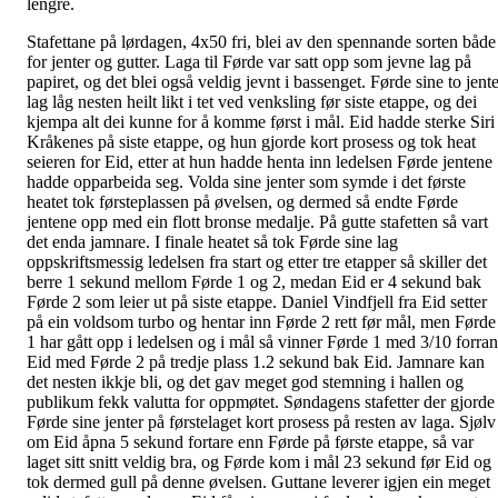
lengre.
Stafettane på lørdagen, 4x50 fri, blei av den spennande sorten både
for jenter og gutter. Laga til Førde var satt opp som jevne lag på
papiret, og det blei også veldig jevnt i bassenget. Førde sine to jent
lag låg nesten heilt likt i tet ved venksling før siste etappe, og dei
kjempa alt dei kunne for å komme først i mål. Eid hadde sterke Siri
Kråkenes på siste etappe, og hun gjorde kort prosess og tok heat
seieren for Eid, etter at hun hadde henta inn ledelsen Førde jentene
hadde opparbeida seg. Volda sine jenter som symde i det første
heatet tok førsteplassen på øvelsen, og dermed så endte Førde
jentene opp med ein flott bronse medalje. På gutte stafetten så vart
det enda jamnare. I finale heatet så tok Førde sine lag
oppskriftsmessig ledelsen fra start og etter tre etapper så skiller det
berre 1 sekund mellom Førde 1 og 2, medan Eid er 4 sekund bak
Førde 2 som leier ut på siste etappe. Daniel Vindfjell fra Eid setter
på ein voldsom turbo og hentar inn Førde 2 rett før mål, men Førde
1 har gått opp i ledelsen og i mål så vinner Førde 1 med 3/10 forran
Eid med Førde 2 på tredje plass 1.2 sekund bak Eid. Jamnare kan
det nesten ikkje bli, og det gav meget god stemning i hallen og
publikum fekk valutta for oppmøtet. Søndagens stafetter der gjorde
Førde sine jenter på førstelaget kort prosess på resten av laga. Sjølv
om Eid åpna 5 sekund fortare enn Førde på første etappe, så var
laget sitt snitt veldig bra, og Førde kom i mål 23 sekund før Eid og
tok dermed gull på denne øvelsen. Guttane leverer igjen ein meget