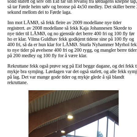
solid stafett og selv om Eid får sin revansj fra lørdagens knepne tap
så tar Førde heim sølv og bronse på 4x50 medley. Det skiller berre 
sekund mellom dei to Førde laga.
Inn mot LÅMØ, så fekk fleire av 2009 modellane nye tider
registrert. av 2008 modellane så fekk Kaja Johannesen Skrede to
nye tider til LÅMØ, og no gjenstår det berre 400 fri og 100 fly før
ho er klar. Vilma Guldhav fekk godkjent tidene sine på 100 fly og
400 fri, så da er hun klar for LÅMØ. Sturla Nyhammer Myrhol fe
to nye tider på øvelsene 400 fri og 200 rygg, og mangler berre tider
på 200 medley og 100 fly for å være klar.
Rekruttane fekk også prøve seg på Eid begge dagane, og dei fekk ti
mykje bra symjing. Lørdagen var det også stafett, og alle fekk symj
på lag. Det var mange gode tider og mykje glede å sjå blandt
rekruttane.