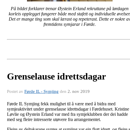
På bildet forklarer trenar Øystein Erland rekruttane på lørdagen
korleis opplegget fungerer både med stafett og individuelle øvelser
Det er mange ting som skal lærast og repeterast. Dette er nokre a
fremtidens symjarar i Førde.
Grenselause idrettsdagar
Postet av
Førde IL - Symjing
den
2. nov 2019
Førde IL Symjing fekk mulighet til å være med å bidra med
symjeaktivitet under grenselause idrettsdagar i Førdehuset. Kristine
Løvlie og Øystein Erland var med fra symjeklubben der dei hadde
med seg fleire intresserte utøvere fra arrangementet.
Fleire av deltakarane syntes at symjing var ein flott idrett, og fleire 