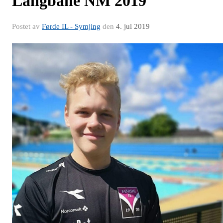
Langbane NM 2019
Postet av
Førde IL - Symjing
den
4. jul 2019