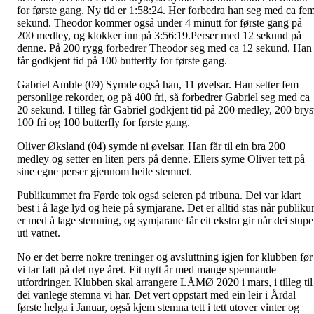
for første gang. Ny tid er 1:58:24. Her forbedra han seg med ca fe
sekund. Theodor kommer også under 4 minutt for første gang på
200 medley, og klokker inn på 3:56:19.Perser med 12 sekund på
denne. På 200 rygg forbedrer Theodor seg med ca 12 sekund. Han
får godkjent tid på 100 butterfly for første gang.
Gabriel Amble (09) Symde også han, 11 øvelsar. Han setter fem
personlige rekorder, og på 400 fri, så forbedrer Gabriel seg med ca
20 sekund. I tilleg får Gabriel godkjent tid på 200 medley, 200 brys
100 fri og 100 butterfly for første gang.
Oliver Øksland (04) symde ni øvelsar. Han får til ein bra 200
medley og setter en liten pers på denne. Ellers syme Oliver tett på
sine egne perser gjennom heile stemnet.
Publikummet fra Førde tok også seieren på tribuna. Dei var klart
best i å lage lyd og heie på symjarane. Det er alltid stas når publik
er med å lage stemning, og symjarane får eit ekstra gir når dei stupe
uti vatnet.
No er det berre nokre treninger og avsluttning igjen for klubben før
vi tar fatt på det nye året. Eit nytt år med mange spennande
utfordringer. Klubben skal arrangere LÅMØ 2020 i mars, i tilleg til
dei vanlege stemna vi har. Det vert oppstart med ein leir i Årdal
første helga i Januar, også kjem stemna tett i tett utover vinter og