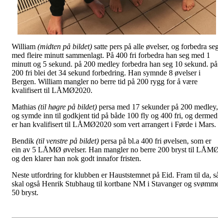
William
(midten på bildet)
satte pers på alle øvelser, og forbedra se
med fleire minutt sammenlagt. På 400 fri forbedra han seg med 1
minutt og 5 sekund. på 200 medley forbedra han seg 10 sekund. på
200 fri blei det 34 sekund forbedring. Han symnde 8 øvelser i
Bergen. William mangler no berre tid på 200 rygg for å være
kvalifisert til LÅMØ2020.
Mathias
(til høgre på bildet)
persa med 17 sekunder på 200 medley,
og symde inn til godkjent tid på både 100 fly og 400 fri, og dermed
er han kvalifisert til LÅMØ2020 som vert arrangert i Førde i Mars.
Bendik
(til venstre på bildet)
persa på bl.a 400 fri øvelsen, som er
ein av 5 LÅMØ øvelser. Han mangler no berre 200 bryst til LÅM
og den klarer han nok godt innafor fristen.
Neste utfordring for klubben er Hauststemnet på Eid. Fram til da, s
skal også Henrik Stubhaug til kortbane NM i Stavanger og svømm
50 bryst.