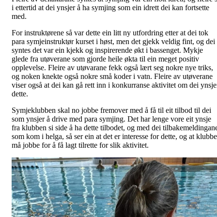
i ettertid at dei ynsjer å ha symjing som ein idrett dei kan fortsette
med.
For instruktørene så var dette ein litt ny utfordring etter at dei tok
para symjeinstruktør kurset i høst, men det gjekk veldig fint, og dei
syntes det var ein kjekk og inspirerende økt i bassenget. Mykje
glede fra utøverane som gjorde heile økta til ein meget positiv
opplevelse. Fleire av utøvarane fekk også lært seg nokre nye triks,
og noken knekte også nokre små koder i vatn. Fleire av utøverane
viser også at dei kan gå rett inn i konkurranse aktivitet om dei ynsje
dette.
Symjeklubben skal no jobbe fremover med å få til eit tilbod til dei
som ynsjer å drive med para symjing. Det har lenge vore eit ynsje
fra klubben si side å ha dette tilbodet, og med dei tilbakemeldingan
som kom i helga, så ser ein at det er interesse for dette, og at klubb
må jobbe for å få lagt tilrette for slik aktivitet.