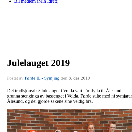
Bli medlem (Min Idrett)
Julelauget 2019
Postet av
Førde IL - Symjing
den
8. des 2019
Det tradisjonsrike Julelauget i Volda vart i år flytta til Ålesund
grunna stenginga av bassenget i Volda. Førde stilte med ni symjarar
Ålesund, og dei gjorde sakene sine veldig bra.