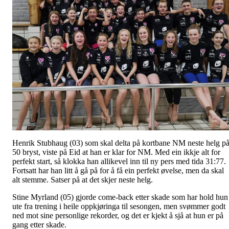
Henrik Stubhaug (03) som skal delta på kortbane NM neste helg p
50 bryst, viste på Eid at han er klar for NM. Med ein ikkje alt for
perfekt start, så klokka han allikevel inn til ny pers med tida 31:77.
Fortsatt har han litt å gå på for å få ein perfekt øvelse, men da skal
alt stemme. Satser på at det skjer neste helg.
Stine Myrland (05) gjorde come-back etter skade som har hold hun
ute fra trening i heile oppkjøringa til sesongen, men svømmer godt
ned mot sine personlige rekorder, og det er kjekt å sjå at hun er på
gang etter skade.